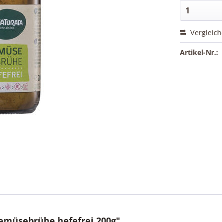
Vergleic
Artikel-Nr.:
emüsebrühe hefefrei 200g"