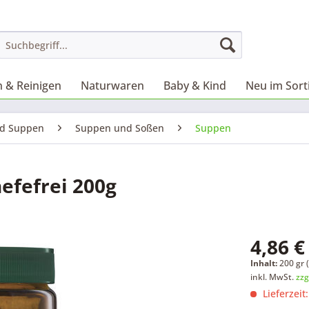
 & Reinigen
Naturwaren
Baby & Kind
Neu im Sor
nd Suppen
Suppen und Soßen
Suppen
fefrei 200g
4,86 €
Inhalt:
200 gr (
inkl. MwSt.
zzg
Lieferzeit