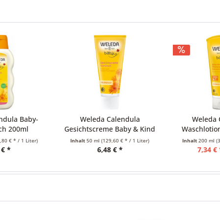
ula Baby-
Weleda Calendula
Weleda Ca
 200ml
Gesichtscreme Baby & Kind
Waschlotion 
50ml
200m
€ * / 1 Liter)
Inhalt
50 ml
(129,60 € * / 1 Liter)
Inhalt
200 ml
(36,7
*
6,48 € *
7,34 € *
8