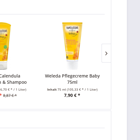
lendula
Weleda Pflegecreme Baby
Weleda Calend
& Shampoo
75ml
unparfümi
l
0 € * / 1 Liter)
Inhalt
75 ml
(105,33 € * / 1 Liter)
Inhalt
200 ml
(52,
7,90 € *
10,49
,87 € *