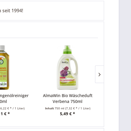
 seit 1994!
einiger
AlmaWin Bio Wäscheduft
Sonnentor Ceylo
Verbena 750ml
gemahlen 4
 1 Liter)
Inhalt
750 ml
(7,32 € * / 1 Liter)
Inhalt
40 gr
(70,50 € 
5,49 € *
2,82 € *