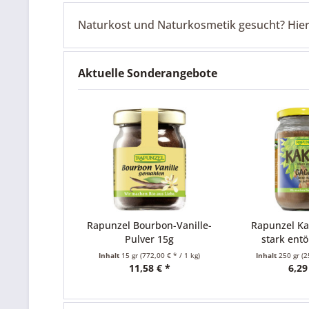
Naturkost und Naturkosmetik gesucht? Hier k
Aktuelle Sonderangebote
Rapunzel Bourbon-Vanille-
Rapunzel Kakao-Pu
Pulver 15g
stark entölt 250g
Inhalt
15 gr
(772,00 € * / 1 kg)
Inhalt
250 gr
(25,16 € * /
11,58 € *
6,29 € *