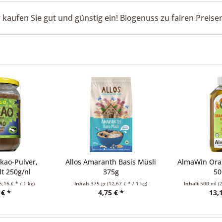
aufen Sie gut und günstig ein! Biogenuss zu fairen Preisen
lver,
Allos Amaranth Basis Müsli
AlmaWin Orangenölr
/nl
375g
500ml
 1 kg)
Inhalt
375 gr
(12,67 € * / 1 kg)
Inhalt
500 ml
(26,22 € * /
4,75 € *
13,11 € *