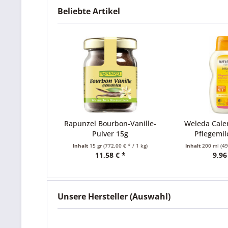
Beliebte Artikel
Rapunzel Bourbon-Vanille-
Weleda Calend
Pulver 15g
Pflegemilch
Inhalt
15 gr
(772,00 € * / 1 kg)
Inhalt
200 ml
(49,80 
11,58 € *
9,96 € 
Unsere Hersteller (Auswahl)