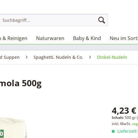
 & Reinigen
Naturwaren
Baby & Kind
Neu im Sor
nd Suppen
Spaghetti, Nudeln & Co.
Dinkel-Nudeln
mola 500g
4,23 €
Inhalt:
500 gr (
inkl. MwSt.
zzg
Lieferzeit