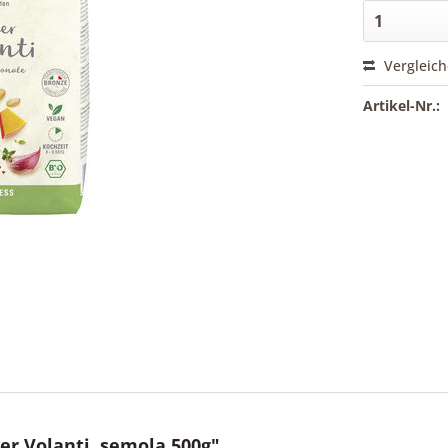
Vergleic
Artikel-Nr.:
r Volanti, semola 500g"