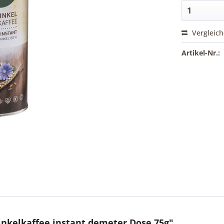
Vergleic
Artikel-Nr.:
nkelkaffee instant demeter Dose 75g"