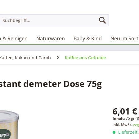
 & Reinigen
Naturwaren
Baby & Kind
Neu im Sor
Kaffee, Kakao und Carob
Kaffee aus Getreide
nstant demeter Dose 75g
6,01 €
Inhalt:
75 gr (8
inkl. MwSt.
zzg
Lieferzeit