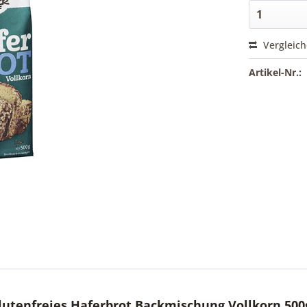
Vergleic
Artikel-Nr.:
utenfreies Haferbrot Backmischung Vollkorn 500