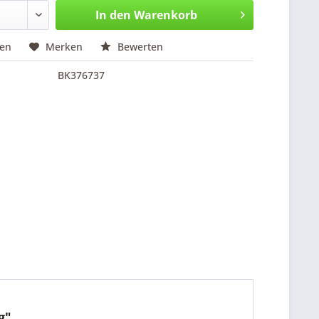
In den
Warenkorb
hen
Merken
Bewerten
BK376737
g"