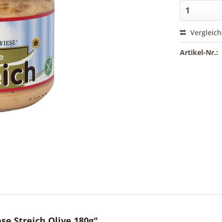
Vergleic
Artikel-Nr.:
e Streich Olive 180g"