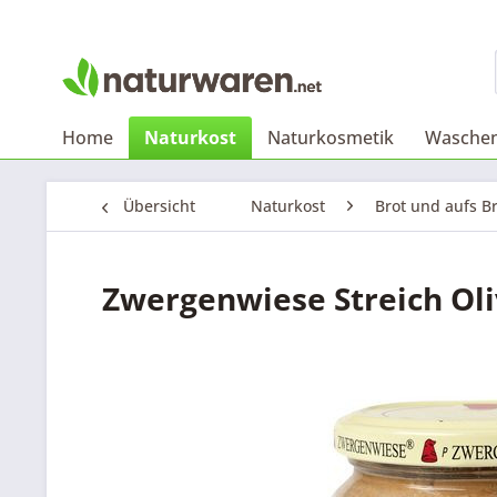
Home
Naturkost
Naturkosmetik
Waschen
Übersicht
Naturkost
Brot und aufs B
Zwergenwiese Streich Oli