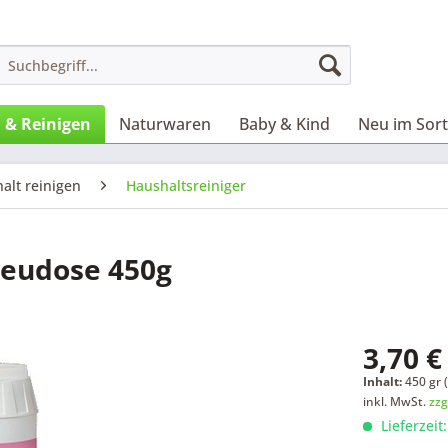
 & Reinigen
Naturwaren
Baby & Kind
Neu im Sor
alt reinigen
Haushaltsreiniger
reudose 450g
3,70 €
Inhalt:
450 gr (
inkl. MwSt.
zzg
Lieferzeit