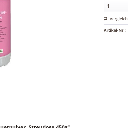
Vergleic
Artikel-Nr.:
uerpulver, Streudose 450g"