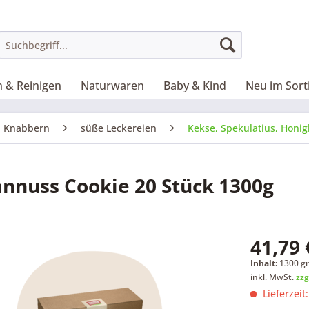
 & Reinigen
Naturwaren
Baby & Kind
Neu im Sor
d Knabbern
süße Leckereien
Kekse, Spekulatius, Honi
nnuss Cookie 20 Stück 1300g
41,79 
Inhalt:
1300 gr
inkl. MwSt.
zzg
Lieferzeit