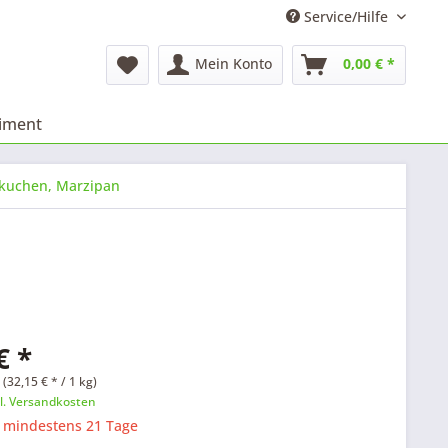
Service/Hilfe
Mein Konto
0,00 € *
timent
gkuchen, Marzipan
€ *
 (32,15 € * / 1 kg)
l. Versandkosten
: mindestens 21 Tage