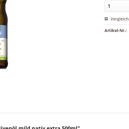
Vergleic
Artikel-Nr.:
ivenöl mild nativ extra 500ml"