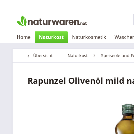
Home
Naturkost
Naturkosmetik
Waschen
Übersicht
Naturkost
Speiseöle und F
Rapunzel Olivenöl mild n