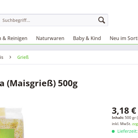
 & Reinigen
Naturwaren
Baby & Kind
Neu im Sor
is
Grieß
 (Maisgrieß) 500g
3,18 €
Inhalt:
500 gr (
inkl. MwSt.
zzg
Lieferzeit