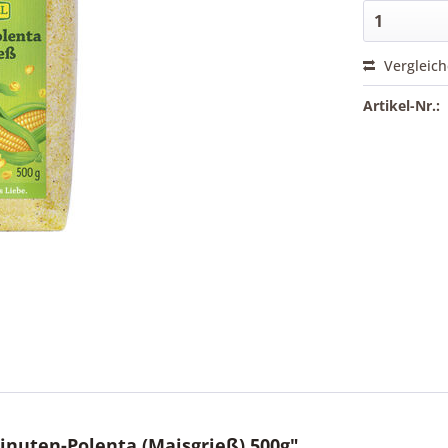
Vergleic
Artikel-Nr.:
nuten-Polenta (Maisgrieß) 500g"