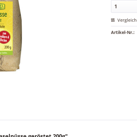
Vergleic
Artikel-Nr.:
selnüsse geröstet 200g"