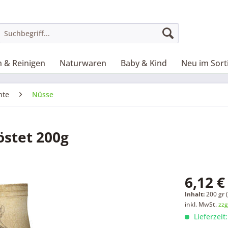
 & Reinigen
Naturwaren
Baby & Kind
Neu im Sor
hte
Nüsse
östet 200g
6,12 €
Inhalt:
200 gr (
inkl. MwSt.
zzg
Lieferzeit