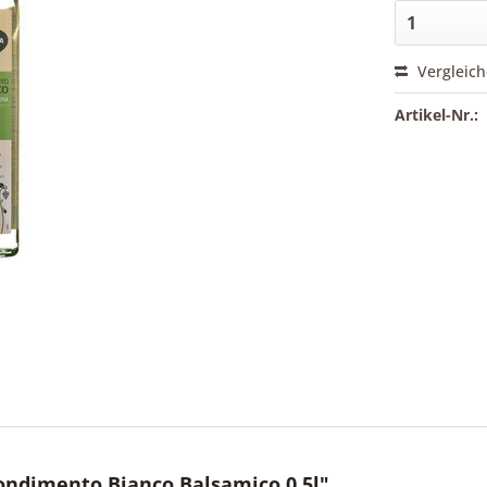
Vergleic
Artikel-Nr.:
ndimento Bianco Balsamico 0,5l"