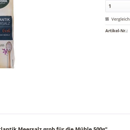
Vergleic
Artikel-Nr.:
antik Meersalz grob für die Mühle 500g"