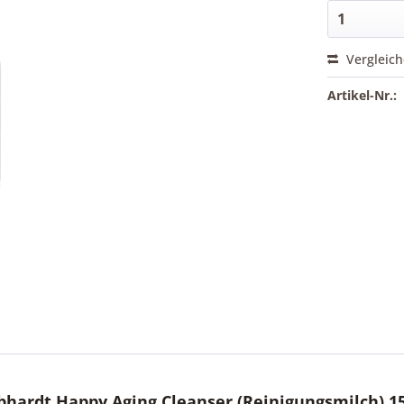
Vergleic
Artikel-Nr.:
hardt Happy Aging Cleanser (Reinigungsmilch) 1