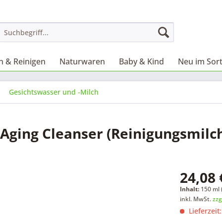
 & Reinigen
Naturwaren
Baby & Kind
Neu im Sor
Gesichtswasser und -Milch
Aging Cleanser (Reinigungsmilc
24,08 
Inhalt:
150 ml (
inkl. MwSt.
zzg
Lieferzeit