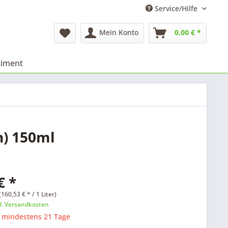
Service/Hilfe
Mein Konto
0,00 € *
timent
h) 150ml
€ *
160,53 € * / 1 Liter)
l. Versandkosten
: mindestens 21 Tage