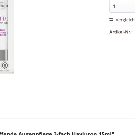
Vergleic
Artikel-Nr.:
ffende Augenpflege 3-fach Hayluron 15ml"