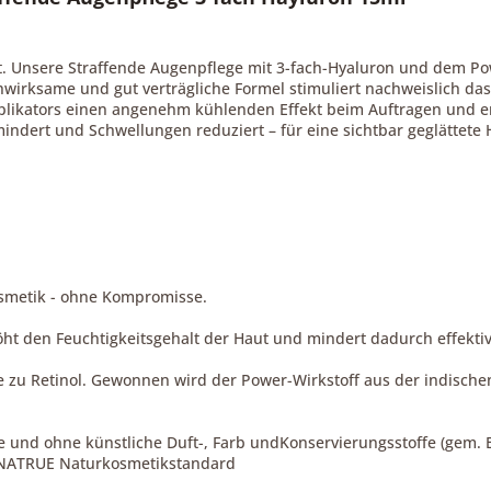
ut. Unsere Straffende Augenpflege mit 3-fach-Hyaluron und dem Po
hwirksame und gut verträgliche Formel stimuliert nachweislich d
pplikators einen angenehm kühlenden Effekt beim Auftragen und erl
mindert und Schwellungen reduziert – für eine sichtbar geglättete 
osmetik - ohne Kompromisse.
ht den Feuchtigkeitsgehalt der Haut und mindert dadurch effektiv
ive zu Retinol. Gewonnen wird der Power-Wirkstoff aus der indisch
e und ohne künstliche Duft-, Farb undKonservierungsstoffe (gem.
n NATRUE Naturkosmetikstandard