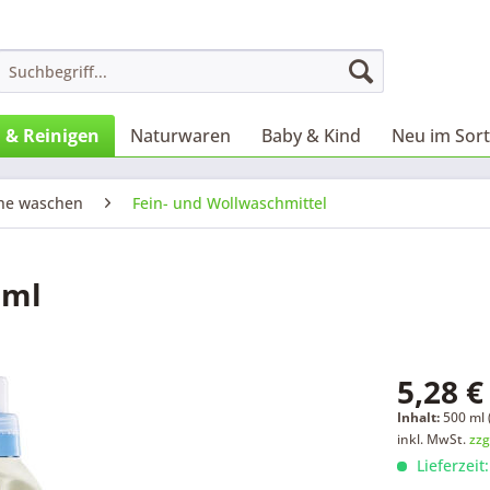
 & Reinigen
Naturwaren
Baby & Kind
Neu im Sor
he waschen
Fein- und Wollwaschmittel
0ml
5,28 €
Inhalt:
500 ml (
inkl. MwSt.
zzg
Lieferzeit