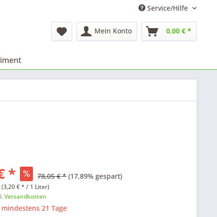
Service/Hilfe
Mein Konto
0,00 € *
timent
€ *
78,05 € *
(17,89% gespart)
 (3,20 € * / 1 Liter)
l. Versandkosten
: mindestens 21 Tage