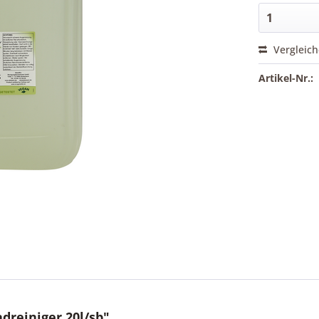
Vergleic
Artikel-Nr.:
reiniger 20l/sb"