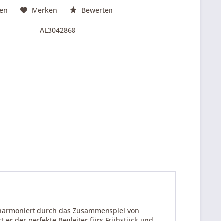
hen
Merken
Bewerten
AL3042868
harmoniert durch das Zusammenspiel von
t er der perfekte Begleiter fürs Frühstück und