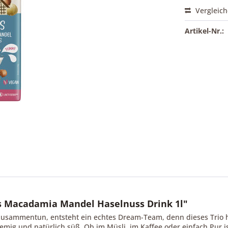
Vergleic
Artikel-Nr.:
s Macadamia Mandel Haselnuss Drink 1l"
usammentun, entsteht ein echtes Dream-Team, denn dieses Trio 
emig und natürlich süß. Ob im Müsli, im Kaffee oder einfach Pur is